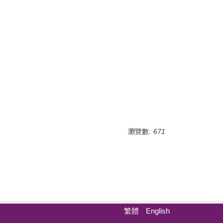
瀏覽數:
671
繁體
English