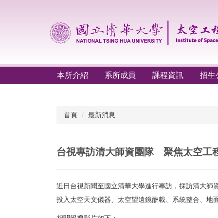
跳
到
主
要
內
容
區
本所介紹
系所成員
課程資訊
招生
首頁
最新消息
台視專訪清大師資團隊 聚焦太空工
近日台視新聞至國立清華大學進行專訪，採訪清大師資
投入太空天文儀器、太空望遠鏡酬載、系統整合、地面