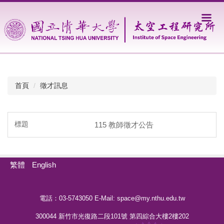
跳
到
主
要
內
容
區
首頁
徵才訊息
115 教師徵才公告
繁體
English
電話：03-5743050 E-Mail:
space@my.nthu.edu.tw
300044 新竹市光復路二段101號 第四綜合大樓2樓202