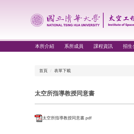
跳
到
主
要
內
容
區
本所介紹
系所成員
課程資訊
招生
首頁
表單下載
太空所指導教授同意書
太空所指導教授同意書.pdf