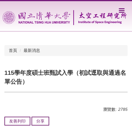
跳
到
主
要
內
容
區
首頁
最新消息
115學年度碩士班甄試入學（初試逕取與通過名
單公告）
瀏覽數:
2785
友善列印
分享